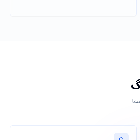
گ
شما