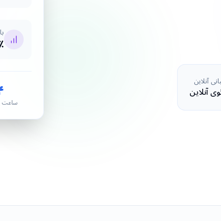
با
+
نی آنلاین
۴
وی آنلاین
ساعت پ