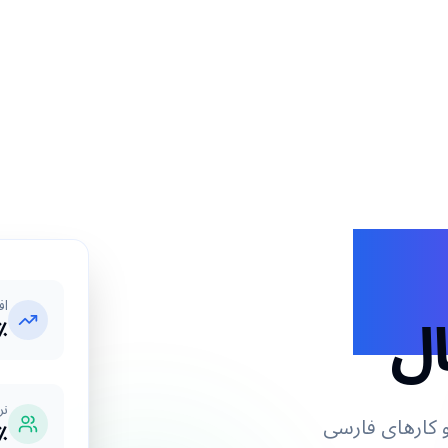
یت
ال
اف
+
نر
کارهای فارسی
+