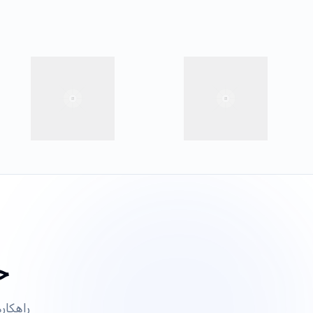
خ
راهکار