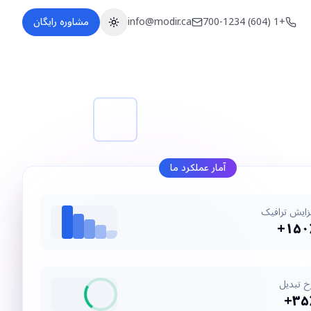
+1 (604) 700-1234
info@modir.ca
مشاوره رایگان
تغییر تم
آمار عملکرد ما
زایش ترافیک
۱۵۰٪
خ تبدیل
۳۵٪